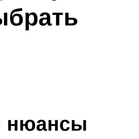
ыбрать
е нюансы