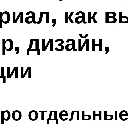
риал, как в
р, дизайн,
ции
про отдельны