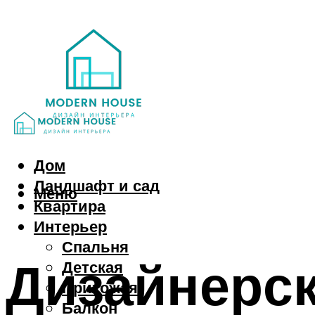
Дом
Ландшафт и сад
Меню
Квартира
Интерьер
Спальня
Дизайнерск
Детская
Прихожая
Балкон