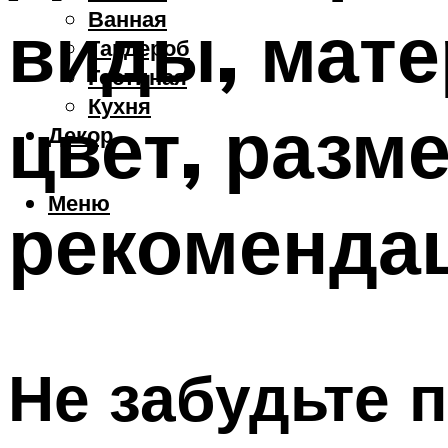
Ванная
виды, мате
Гардероб
Гостиная
Кухня
цвет, разме
Декор
Меню
рекоменда
Не забудьте 