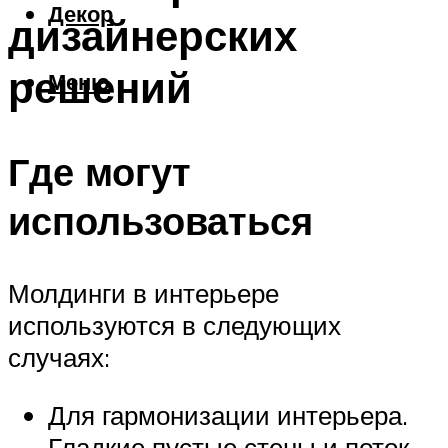
Декор
дизайнерских
решений
Меню
Где могут
использоваться
Молдинги в интерьере
используются в следующих
случаях:
Для гармонизации интерьера.
Гладкие пустые стены и поток