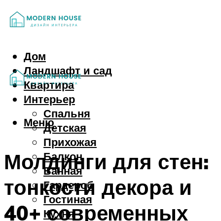
Дом
Ландшафт и сад
Квартира
Интерьер
Спальня
Меню
Детская
Прихожая
Молдинги для стен:
Балкон
Ванная
тонкости декора и
Гардероб
Гостиная
40+ современных
Кухня