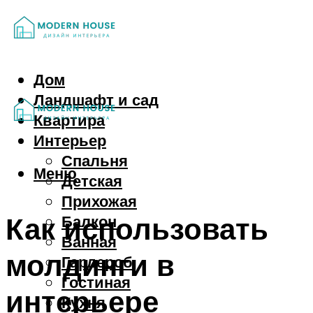
Дом
Ландшафт и сад
Квартира
Интерьер
Спальня
Меню
Детская
Прихожая
Как использовать
Балкон
Ванная
молдинги в
Гардероб
Гостиная
интерьере
Кухня