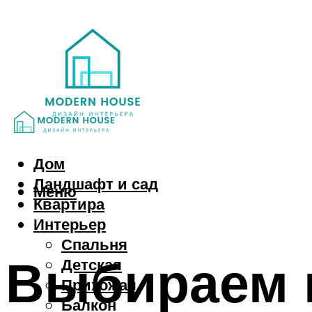
Дом
Ландшафт и сад
Меню
Квартира
Интерьер
Спальня
Выбираем н
Детская
Прихожая
Балкон