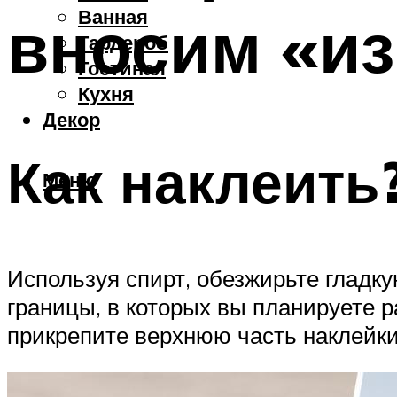
Ванная
вносим «из
Гардероб
Гостиная
Кухня
Декор
Как наклеить
Меню
Используя спирт, обезжирьте гладк
границы, в которых вы планируете р
прикрепите верхнюю часть наклейки