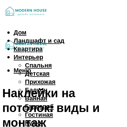
Дом
Ландшафт и сад
Квартира
Интерьер
Спальня
Меню
Детская
Прихожая
Наклейки на
Балкон
Ванная
потолок: виды и
Гардероб
Гостиная
монтаж
Кухня