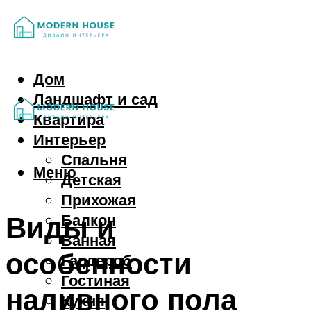
Дом
Ландшафт и сад
Квартира
Интерьер
Спальня
Меню
Детская
Прихожая
Виды и
Балкон
Ванная
особенности
Гардероб
Гостиная
наливного пола
Кухня