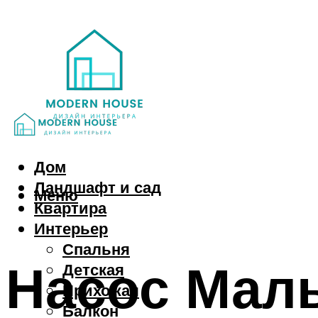
Дом
Ландшафт и сад
Меню
Квартира
Интерьер
Спальня
Насос Малы
Детская
Прихожая
Балкон