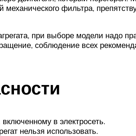
ой механического фильтра, препятст
агрегата, при выборе модели надо п
бращение, соблюдение всех рекоменд
асности
 включенному в электросеть.
егат нельзя использовать.