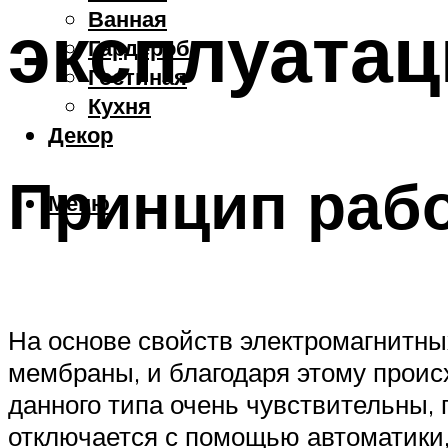
Ванная
эксплуатац
Гардероб
Гостиная
Кухня
Декор
Принцип рабо
Меню
На основе свойств электромагнитны
мембраны, и благодаря этому прои
данного типа очень чувствительны, 
отключается с помощью автоматики