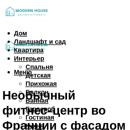
Дом
Ландшафт и сад
Квартира
Интерьер
Спальня
Меню
Детская
Прихожая
Необычный
Балкон
Ванная
фитнес-центр во
Гардероб
Гостиная
Франции с фасадом
Кухня