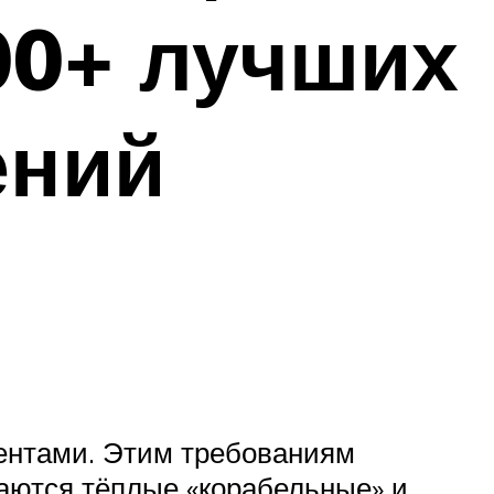
00+ лучших
ений
центами. Этим требованиям
таются тёплые «корабельные» и