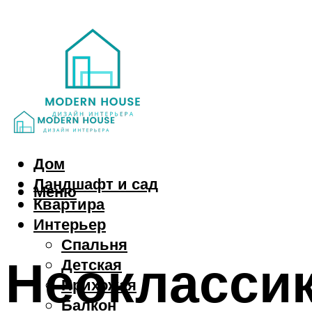
Дом
Ландшафт и сад
Меню
Квартира
Интерьер
Спальня
Неокласси
Детская
Прихожая
Балкон