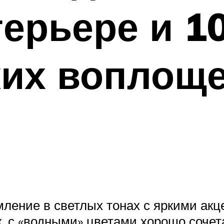
терьере и 1
ких воплощ
ление в светлых тонах с яркими ак
ак, с «водными» цветами хорошо соче