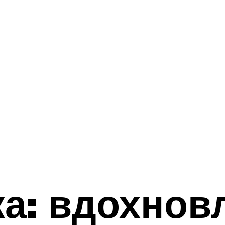
ка: вдохно