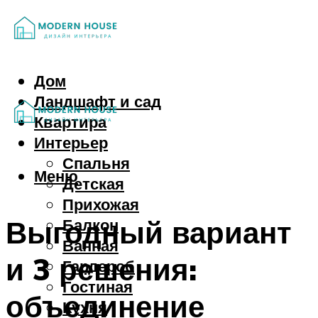
Дом
Ландшафт и сад
Квартира
Интерьер
Спальня
Меню
Детская
Прихожая
Выгодный вариант
Балкон
Ванная
и 3 решения:
Гардероб
Гостиная
объединение
Кухня