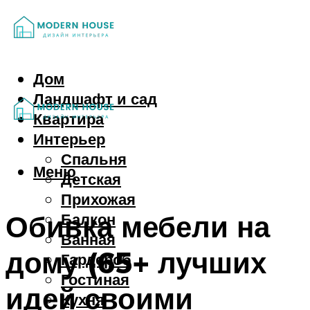
Дом
Ландшафт и сад
Квартира
Интерьер
Спальня
Меню
Детская
Прихожая
Обивка мебели на
Балкон
Ванная
дому (65+ лучших
Гардероб
Гостиная
идей своими
Кухня