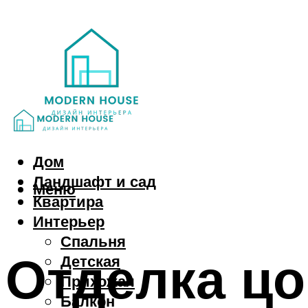
Дом
Ландшафт и сад
Меню
Квартира
Интерьер
Спальня
Отделка цо
Детская
Прихожая
Балкон