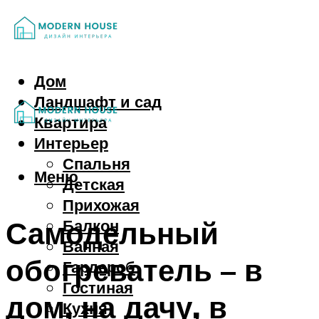
Дом
Ландшафт и сад
Квартира
Интерьер
Спальня
Меню
Детская
Прихожая
Самодельный
Балкон
Ванная
обогреватель – в
Гардероб
Гостиная
дом, на дачу, в
Кухня