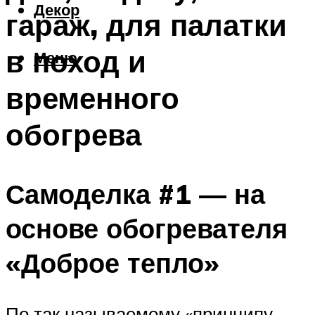
Декор
гараж, для палатки
в поход и
Меню
временного
обогрева
Самоделка #1 — на
основе обогревателя
«Доброе тепло»
По так называемому «принципу