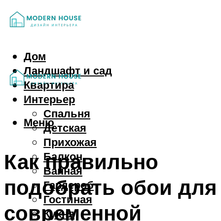
Дом
Ландшафт и сад
Квартира
Интерьер
Спальня
Меню
Детская
Прихожая
Как правильно
Балкон
Ванная
подобрать обои для
Гардероб
Гостиная
современной
Кухня