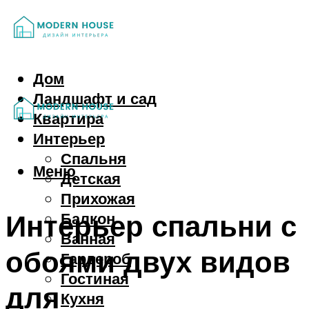
Дом
Ландшафт и сад
Квартира
Интерьер
Спальня
Меню
Детская
Прихожая
Интерьер спальни с
Балкон
Ванная
обоями двух видов
Гардероб
Гостиная
для
Кухня