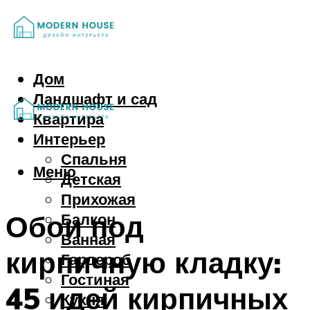
Дом
Ландшафт и сад
Квартира
Интерьер
Спальня
Меню
Детская
Прихожая
Обои под
Балкон
Ванная
кирпичную кладку:
Гардероб
Гостиная
45 идей кирпичных
Кухня