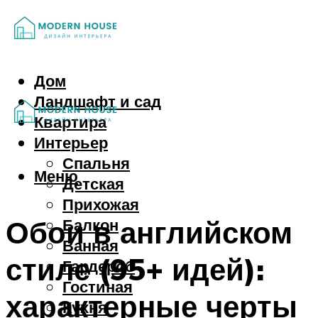
Дом
Ландшафт и сад
Квартира
Интерьер
Спальня
Меню
Детская
Прихожая
Обои в английском
Балкон
Ванная
стиле (95+ идей):
Гардероб
Гостиная
характерные черты
Кухня