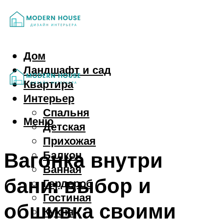
Дом
Ландшафт и сад
Квартира
Интерьер
Спальня
Меню
Детская
Прихожая
Вагонка внутри
Балкон
Ванная
бани: выбор и
Гардероб
Гостиная
обшивка своими
Кухня