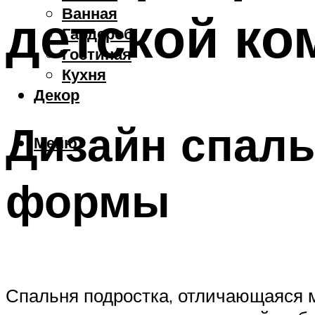
Ванная
детской ко
Гардероб
Гостиная
Кухня
Декор
Дизайн спаль
Меню
формы
Спальня подростка, отличающаяся 