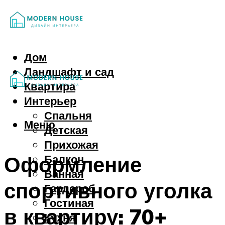
Дом
Ландшафт и сад
Квартира
Интерьер
Спальня
Меню
Детская
Прихожая
Оформление
Балкон
Ванная
спортивного уголка
Гардероб
Гостиная
в квартиру: 70+
Кухня