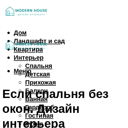
Дом
Ландшафт и сад
Квартира
Интерьер
Спальня
Меню
Детская
Прихожая
Если спальня без
Балкон
Ванная
окон. Дизайн
Гардероб
Гостиная
интерьера
Кухня