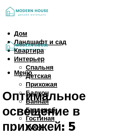
Дом
Ландшафт и сад
Квартира
Интерьер
Спальня
Меню
Детская
Прихожая
Оптимальное
Балкон
Ванная
освещение в
Гардероб
Гостиная
прихожей: 5
Кухня