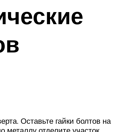
ические
ов
ерта. Оставьте гайки болтов на
о металлу отделите участок