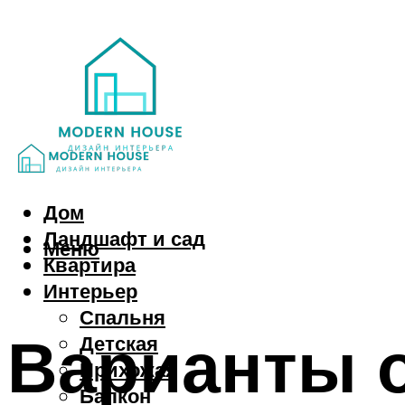
Дом
Ландшафт и сад
Меню
Квартира
Интерьер
Спальня
Варианты о
Детская
Прихожая
Балкон