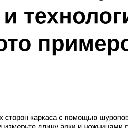
и технолог
ото пример
х сторон каркаса с помощью шуропов
м измерьте длину арки и ножницами п