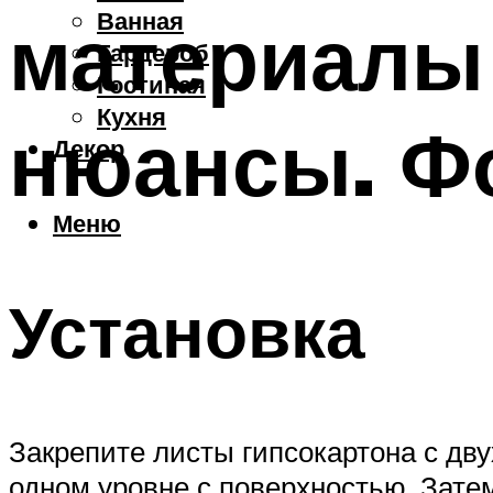
Ванная
материалы 
Гардероб
Гостиная
Кухня
нюансы. Ф
Декор
Меню
Установка
Закрепите листы гипсокартона с дву
одном уровне с поверхностью. Зате