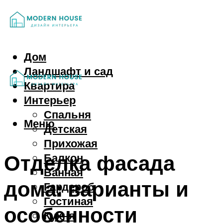
Дом
Ландшафт и сад
Квартира
Интерьер
Спальня
Меню
Детская
Прихожая
Отделка фасада
Балкон
Ванная
дома: варианты и
Гардероб
Гостиная
особенности
Кухня