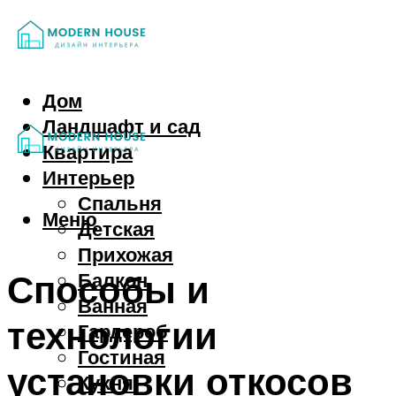
Дом
Ландшафт и сад
Квартира
Интерьер
Спальня
Меню
Детская
Прихожая
Способы и
Балкон
Ванная
технологии
Гардероб
Гостиная
установки откосов
Кухня