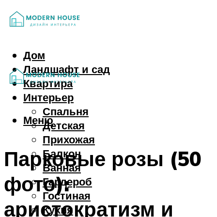
Дом
Ландшафт и сад
Квартира
Интерьер
Спальня
Меню
Детская
Прихожая
Парковые розы (50
Балкон
Ванная
фото):
Гардероб
Гостиная
аристократизм и
Кухня