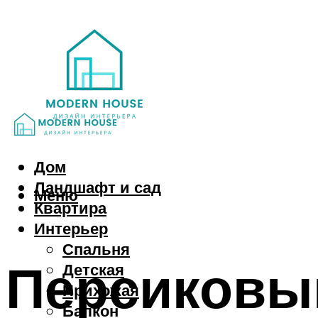
Дом
Ландшафт и сад
Меню
Квартира
Интерьер
Спальня
Персиковый
Детская
Прихожая
Балкон