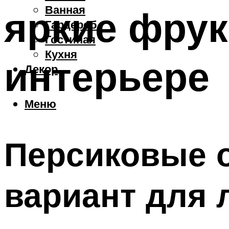
Ванная
яркие фрук
Гардероб
Гостиная
Кухня
интерьере
Декор
Меню
Персиковые 
вариант для 