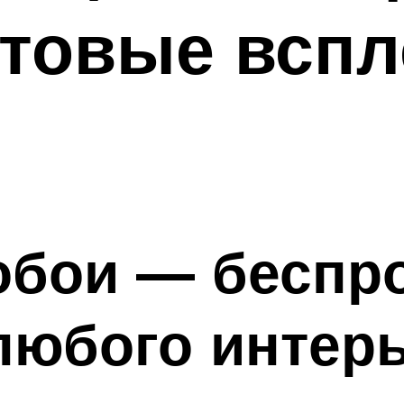
товые вспл
обои — бесп
любого интер