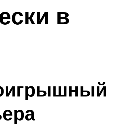
ески в
роигрышный
ьера