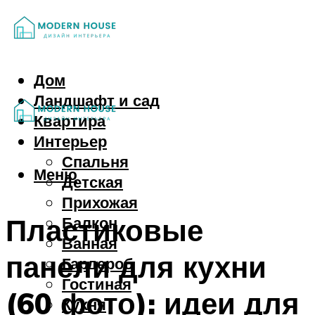
Дом
Ландшафт и сад
Квартира
Интерьер
Спальня
Меню
Детская
Прихожая
Пластиковые
Балкон
Ванная
панели для кухни
Гардероб
Гостиная
(60 фото): идеи для
Кухня