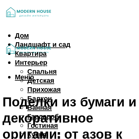
Дом
Ландшафт и сад
Квартира
Интерьер
Спальня
Меню
Детская
Прихожая
Поделки из бумаги и
Балкон
Ванная
декоративное
Гардероб
Гостиная
оригами: от азов к
Кухня