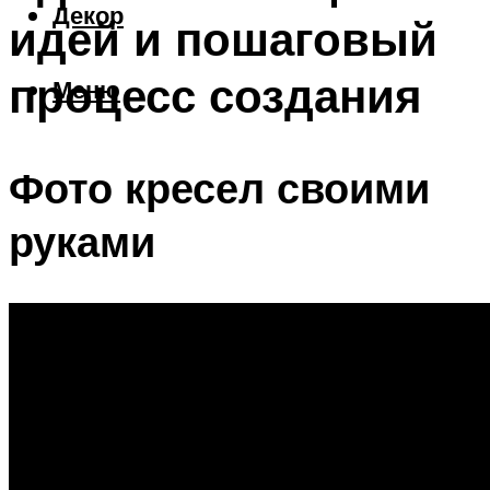
Декор
идей и пошаговый
процесс создания
Меню
Фото кресел своими
руками