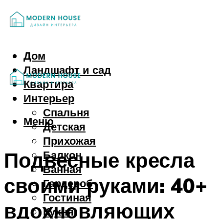
Дом
Ландшафт и сад
Квартира
Интерьер
Спальня
Меню
Детская
Прихожая
Подвесные кресла
Балкон
Ванная
своими руками: 40+
Гардероб
Гостиная
вдохновляющих
Кухня