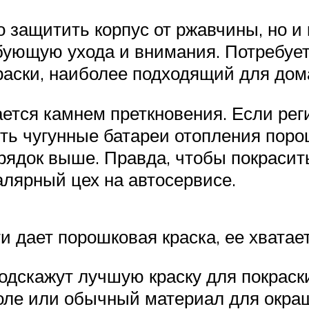
 защитить корпус от ржавчины, но и
ебующую ухода и внимания. Потребуе
краски, наиболее подходящий для до
ется камнем преткновения. Если реги
ть чугунные батареи отопления порош
рядок выше. Правда, чтобы покрасить
алярный цех на автосервисе.
 дает порошковая краска, ее хватает
скажут лучшую краску для покраски
оле или обычный материал для окра