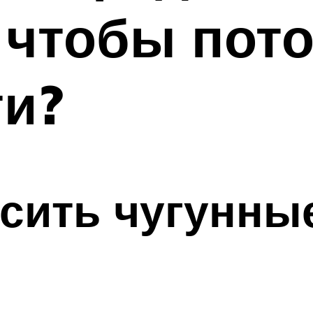
 чтобы пот
ти?
сить чугунны