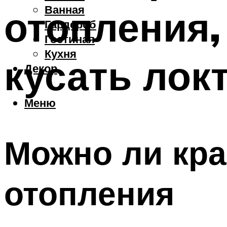
Ванная
отопления,
Гардероб
Гостиная
Кухня
кусать лок
Декор
Меню
Можно ли кра
отопления