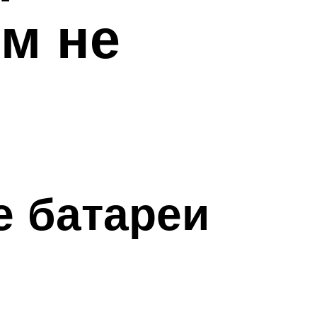
ом не
е батареи