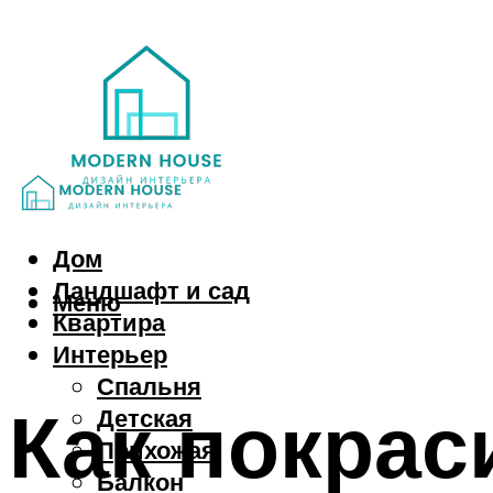
Дом
Ландшафт и сад
Меню
Квартира
Интерьер
Спальня
Как покрас
Детская
Прихожая
Балкон