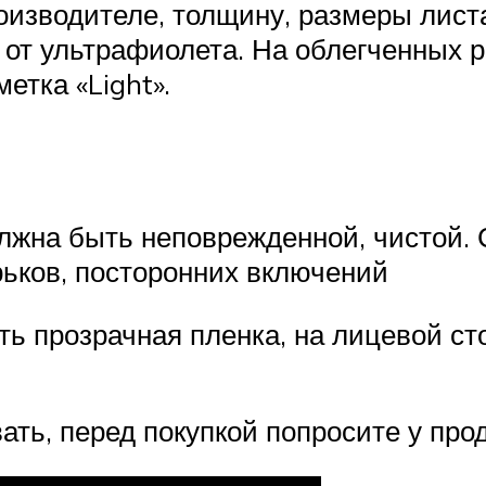
зводителе, толщину, размеры листа,
 от ультрафиолета. На облегченных 
етка «Light».
лжна быть неповрежденной, чистой.
рьков, посторонних включений
ь прозрачная пленка, на лицевой ст
ать, перед покупкой попросите у про