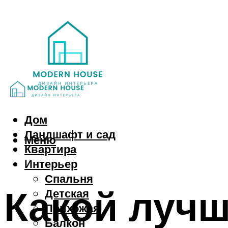
Дом
Ландшафт и сад
Меню
Квартира
Интерьер
Спальня
Какой лучш
Детская
Прихожая
Балкон