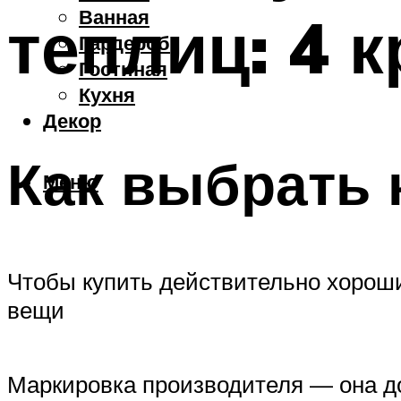
Ванная
теплиц: 4 
Гардероб
Гостиная
Кухня
Декор
Как выбрать 
Меню
Чтобы купить действительно хорош
вещи
Маркировка производителя — она до