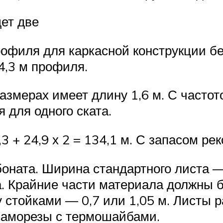
дет две
филя для каркасной конструкции бе
84,3 м профиля.
змерах имеет длину 1,6 м. С частото
ля для одного ската.
 + 24,9 х 2 = 134,1 м. С запасом ре
оната. Ширина стандартного листа —
а. Крайние части материала должны 
стойками — 0,7 или 1,05 м. Листы р
саморезы с термошайбами.