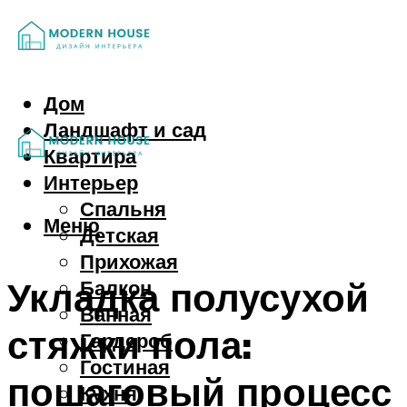
Дом
Ландшафт и сад
Квартира
Интерьер
Спальня
Меню
Детская
Прихожая
Укладка полусухой
Балкон
Ванная
стяжки пола:
Гардероб
Гостиная
пошаговый процесс
Кухня