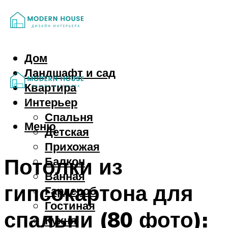
Дом
Ландшафт и сад
Квартира
Интерьер
Спальня
Меню
Детская
Прихожая
Потолки из
Балкон
Ванная
гипсокартона для
Гардероб
Гостиная
спальни (80 фото):
Кухня