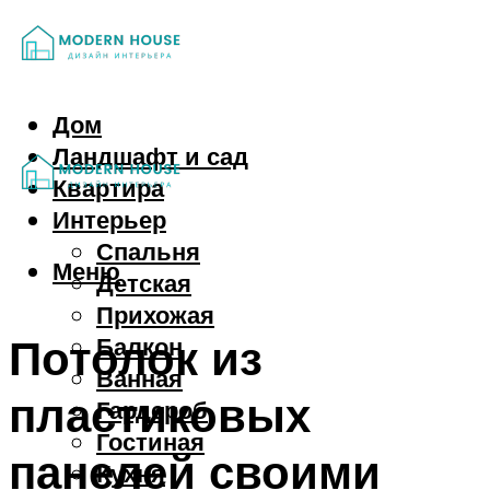
Дом
Ландшафт и сад
Квартира
Интерьер
Спальня
Меню
Детская
Прихожая
Потолок из
Балкон
Ванная
пластиковых
Гардероб
Гостиная
панелей своими
Кухня