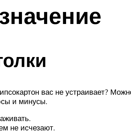
значение
толки
 гипсокартон вас не устраивает? Мож
юсы и минусы.
хаживать.
ем не исчезают.