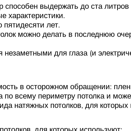
р способен выдержать до ста литров 
е характеристики.
 пятидесяти лет.
толок можно делать в последнюю оч
незаметными для глаза (и электриче
мость в осторожном обращении: плен
та по всему периметру потолка и мож
ида натяжных потолков, для которых 
потолков, для которых используют: