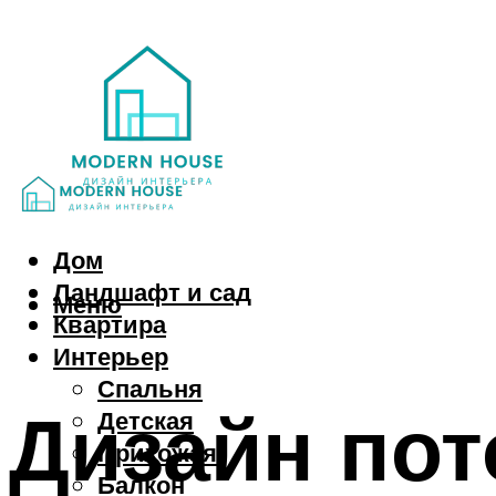
Дом
Ландшафт и сад
Меню
Квартира
Интерьер
Спальня
Дизайн пот
Детская
Прихожая
Балкон