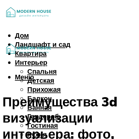
Дом
Ландшафт и сад
Квартира
Интерьер
Спальня
Меню
Детская
Прихожая
Преимущества 3d
Балкон
Ванная
визуализации
Гардероб
Гостиная
интерьера: фото,
Кухня