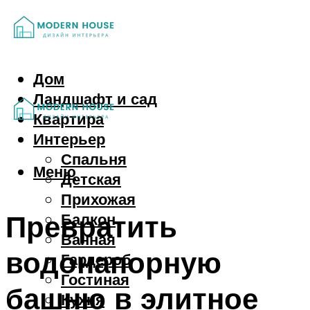
Дом
Ландшафт и сад
Квартира
Интерьер
Спальня
Меню
Детская
Прихожая
Превратить
Балкон
Ванная
водонапорную
Гардероб
Гостиная
башню в элитное
Кухня