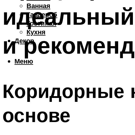
Ванная
идеальный 
Гардероб
Гостиная
Кухня
и рекоменд
Декор
Меню
Коридорные к
основе