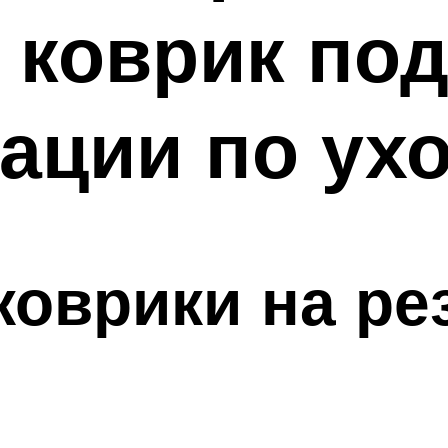
коврик под
ации по ух
оврики на ре