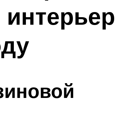
 интерьер
оду
зиновой