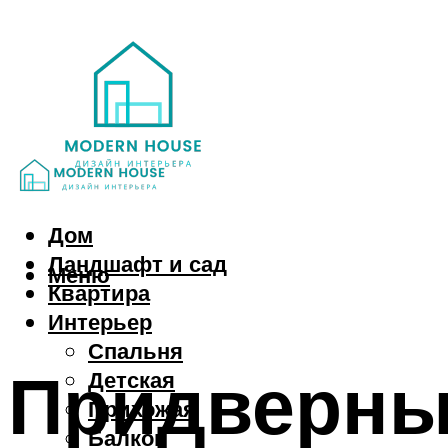
Дом
Ландшафт и сад
Меню
Квартира
Интерьер
Спальня
Придверны
Детская
Прихожая
Балкон