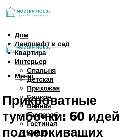
Дом
Ландшафт и сад
Квартира
Интерьер
Спальня
Меню
Детская
Прихожая
Прикроватные
Балкон
Ванная
тумбочки: 60 идей
Гардероб
Гостиная
подчеркиващих
Кухня