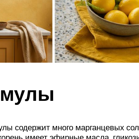
имулы
улы содержит много марганцевых сол
корень имеет эфирные масла, гликози