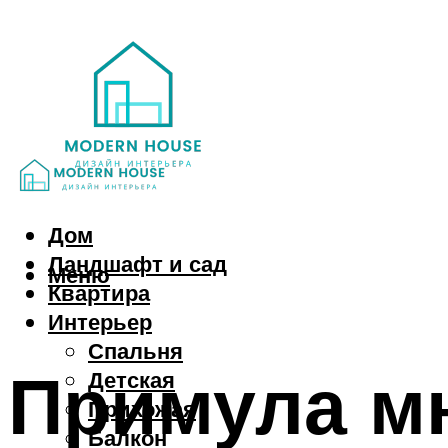
Дом
Ландшафт и сад
Меню
Квартира
Интерьер
Спальня
Примула мн
Детская
Прихожая
Балкон