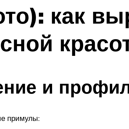
ото): как в
сной красо
ение и профи
ие примулы: