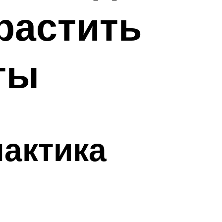
ырастить
ты
лактика