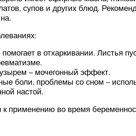
латов, супов и других блюд. Рекомен
ина.
леваниях:
помогает в отхаркивании. Листья пус
ревматизме.
узырем – мочегонный эффект.
вные боли, проблемы со сном – испол
ной настой.
 к применению во время беременнос