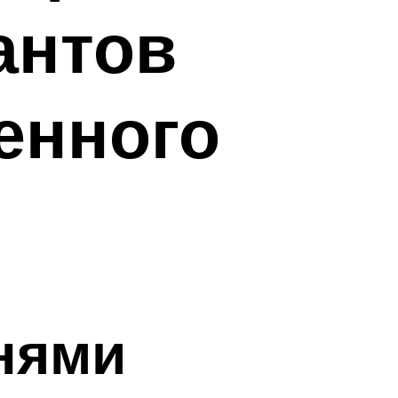
антов
енного
нями