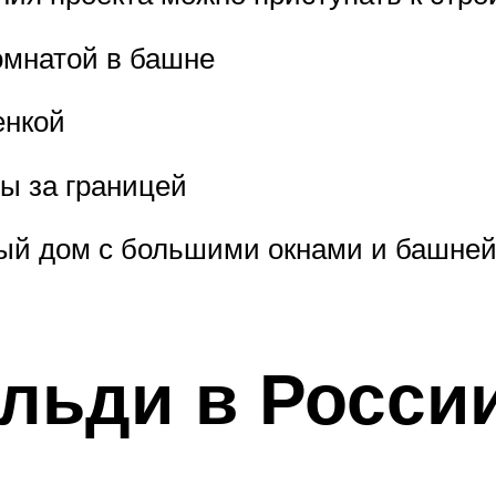
омнатой в башне
енкой
ы за границей
ый дом с большими окнами и башне
льди в Росси