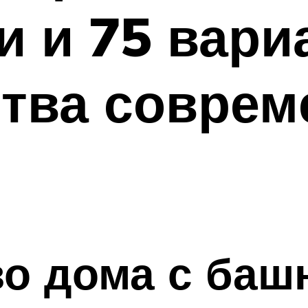
 и 75 вари
тва соврем
во дома с баш