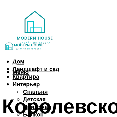
Дом
Ландшафт и сад
Меню
Квартира
Интерьер
Спальня
Королевско
Детская
Прихожая
Балкон