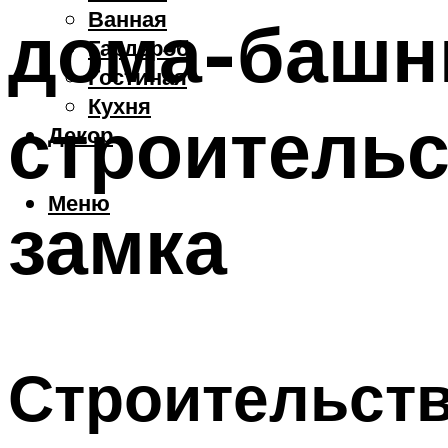
Ванная
дома-башни
Гардероб
Гостиная
Кухня
строительс
Декор
Меню
замка
Строительст