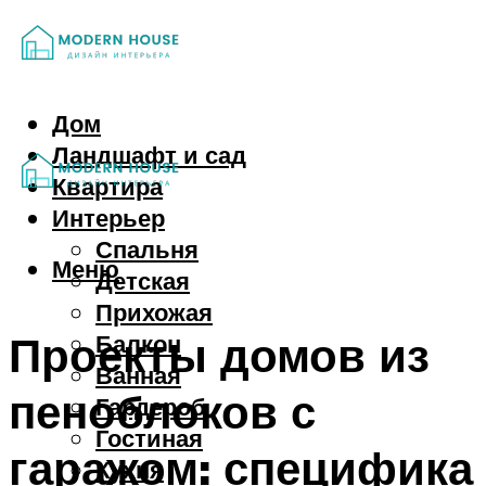
Дом
Ландшафт и сад
Квартира
Интерьер
Спальня
Меню
Детская
Прихожая
Проекты домов из
Балкон
Ванная
пеноблоков с
Гардероб
Гостиная
гаражом: специфика
Кухня