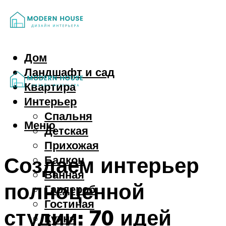
Дом
Ландшафт и сад
Квартира
Интерьер
Спальня
Меню
Детская
Прихожая
Создаем интерьер
Балкон
Ванная
полноценной
Гардероб
Гостиная
студии: 70 идей
Кухня