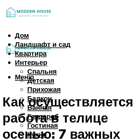
Дом
Ландшафт и сад
Квартира
Интерьер
Спальня
Меню
Детская
Прихожая
Как осуществляется
Балкон
Ванная
работа в телице
Гардероб
Гостиная
осенью: 7 важных
Кухня