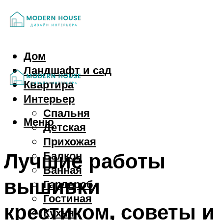
Дом
Ландшафт и сад
Квартира
Интерьер
Спальня
Меню
Детская
Прихожая
Лучшие работы
Балкон
Ванная
вышивки
Гардероб
Гостиная
крестиком, советы и
Кухня