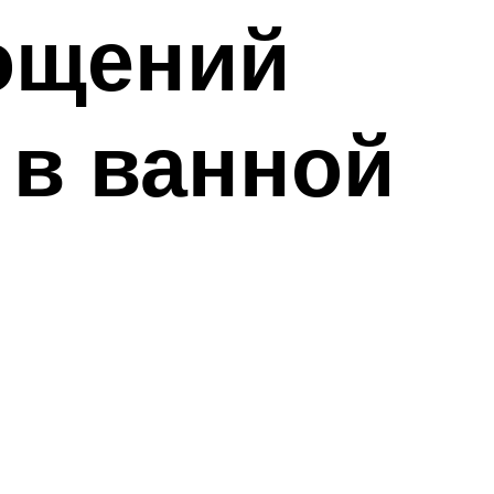
ощений
 в ванной