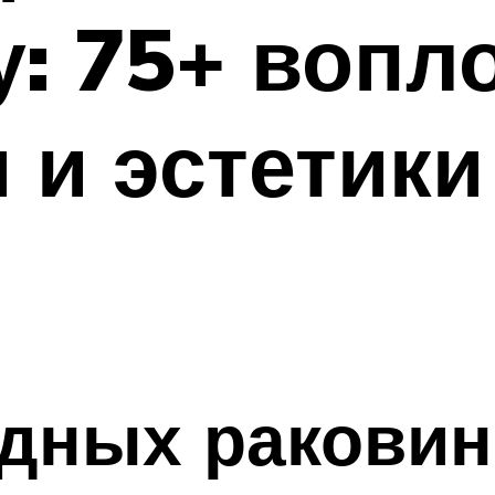
у: 75+ вопл
 и эстетики
адных раковин