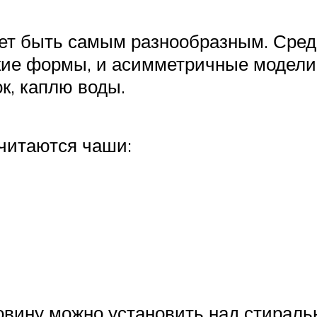
ет быть самым разнообразным. Сред
ские формы, и асимметричные модел
к, каплю воды.
читаются чаши:
ковину можно установить над стирал