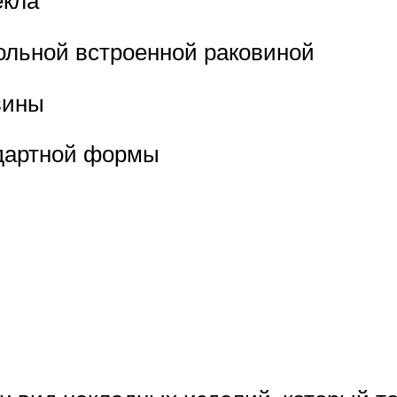
екла
ольной встроенной раковиной
вины
ндартной формы