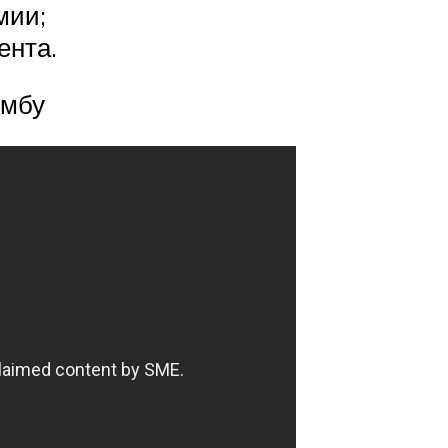
мии;
ента.
умбу