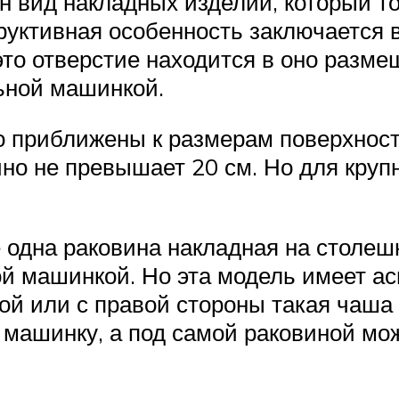
н вид накладных изделий, который т
руктивная особенность заключается 
то отверстие находится в оно размещ
ьной машинкой.
о приближены к размерам поверхнос
ычно не превышает 20 см. Но для кру
одна раковина накладная на столешн
й машинкой. Но эта модель имеет ас
вой или с правой стороны такая чаша
 машинку, а под самой раковиной мо