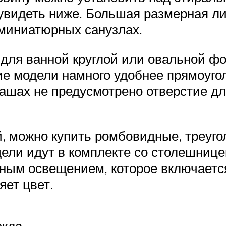
 увидеть ниже. Большая размерная л
 миниатюрных санузлах.
 для ванной круглой или овальной ф
е модели намного удобнее прямоугол
чашах не предусмотрено отверстие дл
й, можно купить ромбовидные, треуг
дели идут в комплекте со столешниц
ым освещением, которое включается
яет цвет.