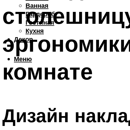
Ванная
столешниц
Гардероб
Гостиная
Кухня
эргономики
Декор
Меню
комнате
Дизайн накл