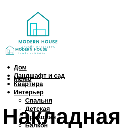
Дом
Ландшафт и сад
Меню
Квартира
Интерьер
Спальня
Накладная 
Детская
Прихожая
Балкон