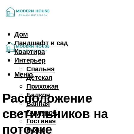
Дом
Ландшафт и сад
Квартира
Интерьер
Спальня
Меню
Детская
Прихожая
Расположение
Балкон
Ванная
светильников на
Гардероб
Гостиная
потолке
Кухня