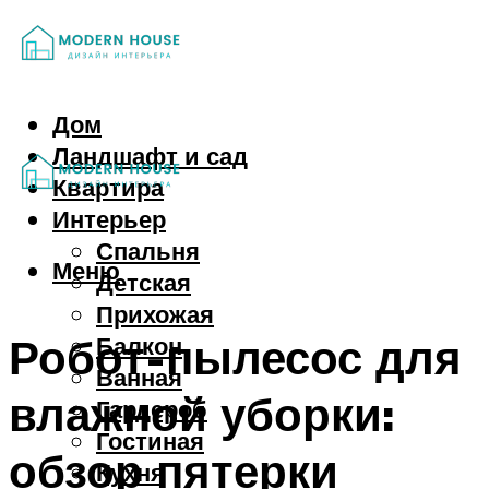
Дом
Ландшафт и сад
Квартира
Интерьер
Спальня
Меню
Детская
Прихожая
Робот-пылесос для
Балкон
Ванная
влажной уборки:
Гардероб
Гостиная
обзор пятерки
Кухня