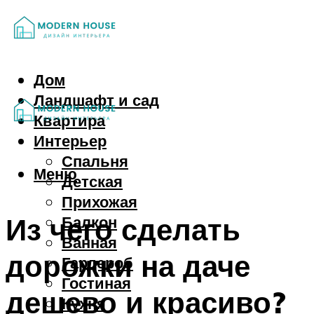
Дом
Ландшафт и сад
Квартира
Интерьер
Спальня
Меню
Детская
Прихожая
Из чего сделать
Балкон
Ванная
дорожки на даче
Гардероб
Гостиная
дешево и красиво?
Кухня